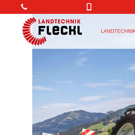
+43 5354 56447
+43 664 16 25 845
LANDTECHNI