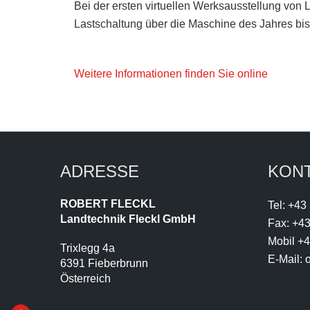
Bei der ersten virtuellen Werksausstellung von 
Lastschaltung über die Maschine des Jahres bis
Weitere Informationen finden Sie online
ADRESSE
KON
ROBERT FLECKL
Tel:
+43
Landtechnik Fleckl GmbH
Fax:
+43
Mobil
+4
Trixlegg 4a
E-Mail:
o
6391 Fieberbrunn
Österreich