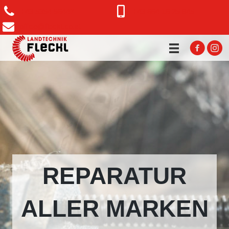
+43 5354 56447
+43 664 16 25 845
office@fleckl.co.at
REPARATUR
ALLER MARKEN